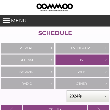
MENU
SCHEDULE
VIEW ALL
EVENT & LIVE
RELEASE
TV
MAGAZINE
WEB
RADIO
OTHER
JULY