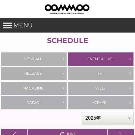
MENU
SCHEDULE
VIEW ALL
EVENT & LIVE
RELEASE
TV
MAGAZINE
WEB
RADIO
OTHER
JUNE