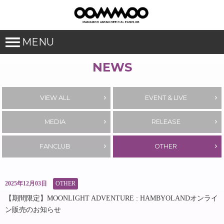
MENU
NEWS
VIEW ALL
EVENT & LIVE
MEDIA
RELEASE
FANCLUB
OTHER
2025年12月03日
OTHER
【期間限定】MOONLIGHT ADVENTURE : HAMBYOLANDオンライ
ン販売のお知らせ